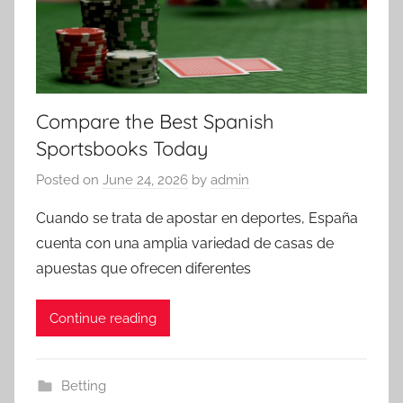
Compare the Best Spanish
Sportsbooks Today
Posted on
June 24, 2026
by
admin
Cuando se trata de apostar en deportes, España
cuenta con una amplia variedad de casas de
apuestas que ofrecen diferentes
Continue reading
Betting