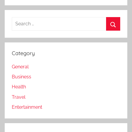
Search
for:
Search
Category
General
Business
Health
Travel
Entertainment