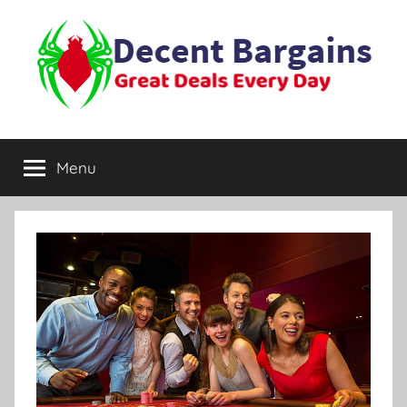
Skip
to
content
Decent
Great
Deals
Menu
Bargains
Every
Day