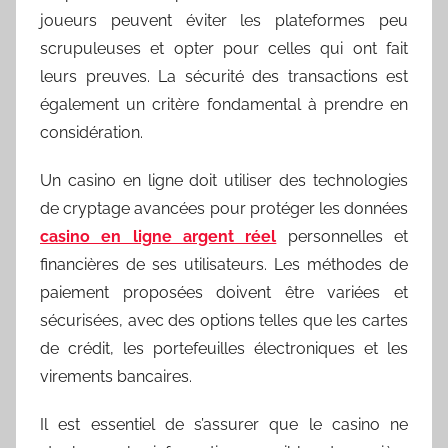
joueurs peuvent éviter les plateformes peu
scrupuleuses et opter pour celles qui ont fait
leurs preuves. La sécurité des transactions est
également un critère fondamental à prendre en
considération.
Un casino en ligne doit utiliser des technologies
de cryptage avancées pour protéger les données
casino en ligne argent réel
personnelles et
financières de ses utilisateurs. Les méthodes de
paiement proposées doivent être variées et
sécurisées, avec des options telles que les cartes
de crédit, les portefeuilles électroniques et les
virements bancaires.
Il est essentiel de s’assurer que le casino ne