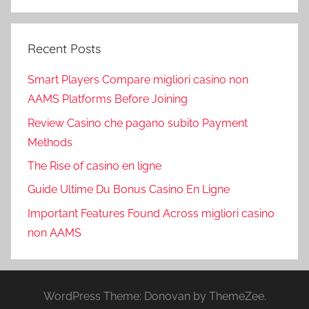
Recent Posts
Smart Players Compare migliori casino non
AAMS Platforms Before Joining
Review Casino che pagano subito Payment
Methods
The Rise of casino en ligne
Guide Ultime Du Bonus Casino En Ligne
Important Features Found Across migliori casino
non AAMS
WordPress Theme: Donovan by ThemeZee.