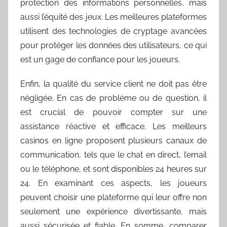
protection des informations personnelles, mais
aussi l’équité des jeux. Les meilleures plateformes
utilisent des technologies de cryptage avancées
pour protéger les données des utilisateurs, ce qui
est un gage de confiance pour les joueurs.
Enfin, la qualité du service client ne doit pas être
négligée. En cas de problème ou de question, il
est crucial de pouvoir compter sur une
assistance réactive et efficace. Les meilleurs
casinos en ligne proposent plusieurs canaux de
communication, tels que le chat en direct, l’email
ou le téléphone, et sont disponibles 24 heures sur
24. En examinant ces aspects, les joueurs
peuvent choisir une plateforme qui leur offre non
seulement une expérience divertissante, mais
aussi sécurisée et fiable. En somme, comparer