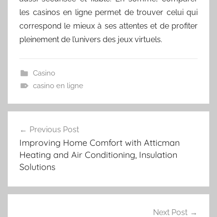
les casinos en ligne permet de trouver celui qui
correspond le mieux à ses attentes et de profiter
pleinement de l’univers des jeux virtuels.
Casino
casino en ligne
Post
Previous Post
navigation
Improving Home Comfort with Atticman
Heating and Air Conditioning, Insulation
Solutions
Next Post