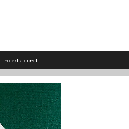
Entertainment