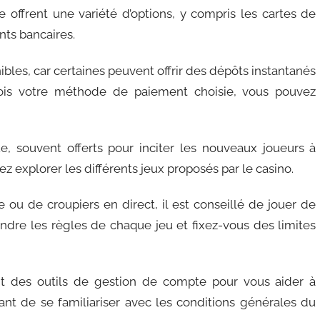
 offrent une variété d’options, y compris les cartes de
nts bancaires.
les, car certaines peuvent offrir des dépôts instantanés
 fois votre méthode de paiement choisie, vous pouvez
, souvent offerts pour inciter les nouveaux joueurs à
ez explorer les différents jeux proposés par le casino.
e ou de croupiers en direct, il est conseillé de jouer de
dre les règles de chaque jeu et fixez-vous des limites
t des outils de gestion de compte pour vous aider à
tant de se familiariser avec les conditions générales du