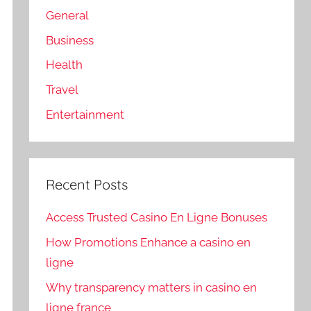
General
Business
Health
Travel
Entertainment
Recent Posts
Access Trusted Casino En Ligne Bonuses
How Promotions Enhance a casino en
ligne
Why transparency matters in casino en
ligne france