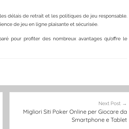
es délais de retrait et les politiques de jeu responsable.
ence de jeu en ligne plaisante et sécurisée.
paré pour profiter des nombreux avantages qu’offre le
Next Post
Migliori Siti Poker Online per Giocare da
Smartphone e Tablet