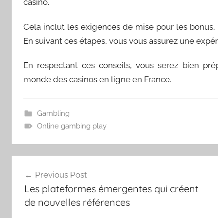
casino.
Cela inclut les exigences de mise pour les bonus, l
En suivant ces étapes, vous vous assurez une expéri
En respectant ces conseils, vous serez bien pré
monde des casinos en ligne en France.
Gambling
Online gambing play
Post
Previous Post
navigation
Les plateformes émergentes qui créent
de nouvelles références