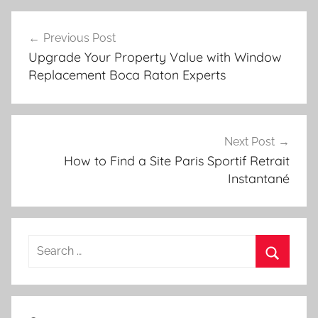
Post
Previous Post
navigation
Upgrade Your Property Value with Window
Replacement Boca Raton Experts
Next Post
How to Find a Site Paris Sportif Retrait
Instantané
Search
for:
Search