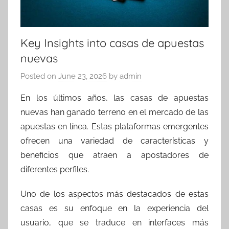
Key Insights into casas de apuestas
nuevas
Posted on
June 23, 2026
by
admin
En los últimos años, las casas de apuestas
nuevas han ganado terreno en el mercado de las
apuestas en línea. Estas plataformas emergentes
ofrecen una variedad de características y
beneficios que atraen a apostadores de
diferentes perfiles.
Uno de los aspectos más destacados de estas
casas es su enfoque en la experiencia del
usuario, que se traduce en interfaces más