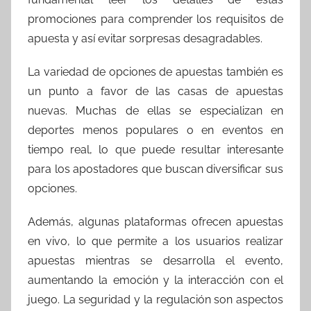
promociones para comprender los requisitos de
apuesta y así evitar sorpresas desagradables.
La variedad de opciones de apuestas también es
un punto a favor de las casas de apuestas
nuevas. Muchas de ellas se especializan en
deportes menos populares o en eventos en
tiempo real, lo que puede resultar interesante
para los apostadores que buscan diversificar sus
opciones.
Además, algunas plataformas ofrecen apuestas
en vivo, lo que permite a los usuarios realizar
apuestas mientras se desarrolla el evento,
aumentando la emoción y la interacción con el
juego. La seguridad y la regulación son aspectos