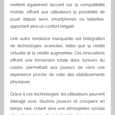
mettent également l’accent sur la compatibilité
mobile, offrant aux utilisateurs la possibilité de
jouer depuis leurs smartphones ou tablettes,
apportant ainsi un confort inégalé.
Une autre tendance marquante est l’intégration
de technologies avancées, telles que la réalité
virtuelle et la réalité augmentée. Ces innovations
offrent une immersion totale dans l’univers du
casino, permettant aux joueurs de vivre une
expérience proche de celle des établissements
physiques.
Grâce à ces technologies, les utilisateurs peuvent
interagir avec d’autres joueurs et croupiers en
temps réel, créant ainsi une atmosphère sociale