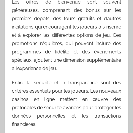
Les offres de bienvenue sont souvent
généreuses, comprenant des bonus sur les
premiers dépôts, des tours gratuits et d’autres
incitations qui encouragent les joueurs à s’inscrire
et à explorer les différentes options de jeu. Ces
promotions régulières, qui peuvent inclure des
programmes de fidélité et des événements
spéciaux, ajoutent une dimension supplémentaire
à l’expérience de jeu.
Enfin, la sécurité et la transparence sont des
critères essentiels pour les joueurs. Les nouveaux
casinos en ligne mettent en œuvre des
protocoles de sécurité avancés pour protéger les
données personnelles et les transactions
financières.