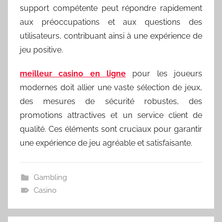
support compétente peut répondre rapidement
aux préoccupations et aux questions des
utilisateurs, contribuant ainsi à une expérience de
jeu positive.
meilleur casino en ligne
pour les joueurs
modernes doit allier une vaste sélection de jeux,
des mesures de sécurité robustes, des
promotions attractives et un service client de
qualité. Ces éléments sont cruciaux pour garantir
une expérience de jeu agréable et satisfaisante.
Gambling
Casino