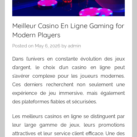
Meilleur Casino En Ligne Gaming for
Modern Players
Posted on
May 6, 2026
by
admin
Dans l’univers en constante évolution des jeux
d’argent, le choix d’un casino en ligne peut
s’avérer complexe pour les joueurs modernes.
Ces derniers recherchent non seulement une
expérience de jeu immersive, mais également
des plateformes fiables et sécurisées.
Les meilleurs casinos en ligne se distinguent par
leur large gamme de jeux, leurs promotions
attractives et leur service client efficace. Une des