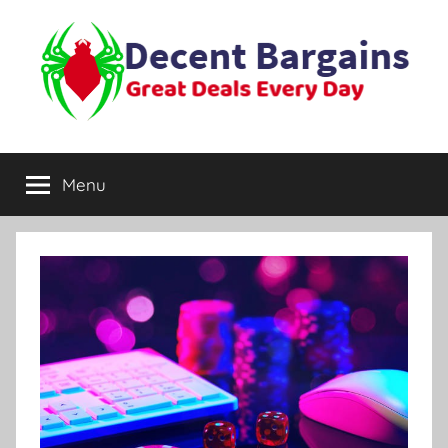
Skip
to
content
Decent
Great
Deals
Menu
Bargains
Every
Day