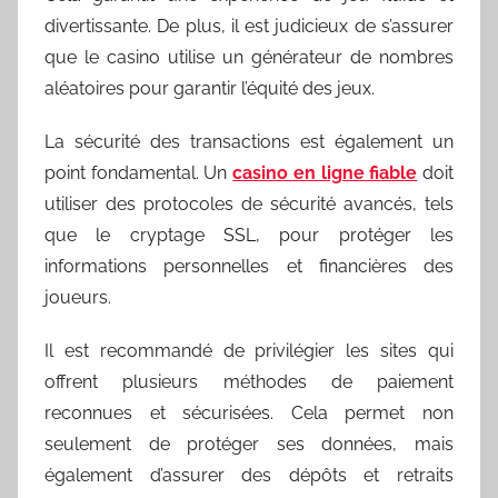
divertissante. De plus, il est judicieux de s’assurer
que le casino utilise un générateur de nombres
aléatoires pour garantir l’équité des jeux.
La sécurité des transactions est également un
point fondamental. Un
casino en ligne fiable
doit
utiliser des protocoles de sécurité avancés, tels
que le cryptage SSL, pour protéger les
informations personnelles et financières des
joueurs.
Il est recommandé de privilégier les sites qui
offrent plusieurs méthodes de paiement
reconnues et sécurisées. Cela permet non
seulement de protéger ses données, mais
également d’assurer des dépôts et retraits