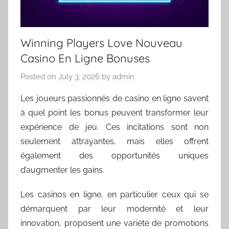
Winning Players Love Nouveau
Casino En Ligne Bonuses
Posted on
July 3, 2026
by
admin
Les joueurs passionnés de casino en ligne savent
à quel point les bonus peuvent transformer leur
expérience de jeu. Ces incitations sont non
seulement attrayantes, mais elles offrent
également des opportunités uniques
d’augmenter les gains.
Les casinos en ligne, en particulier ceux qui se
démarquent par leur modernité et leur
innovation, proposent une variété de promotions