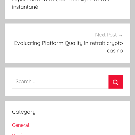
instantané
Next Post
Evaluating Platform Quality in retrait crypto
casino
Search
for:
Search
Category
General