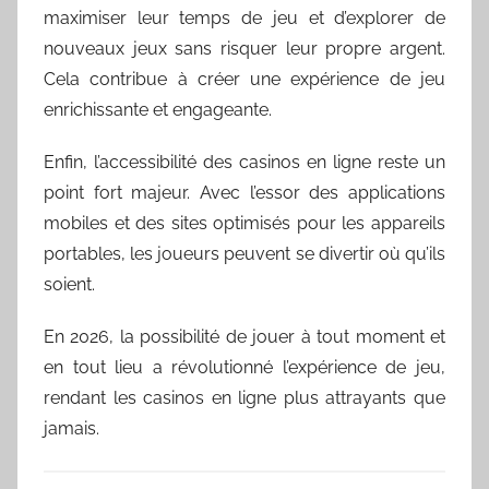
maximiser leur temps de jeu et d’explorer de
nouveaux jeux sans risquer leur propre argent.
Cela contribue à créer une expérience de jeu
enrichissante et engageante.
Enfin, l’accessibilité des casinos en ligne reste un
point fort majeur. Avec l’essor des applications
mobiles et des sites optimisés pour les appareils
portables, les joueurs peuvent se divertir où qu’ils
soient.
En 2026, la possibilité de jouer à tout moment et
en tout lieu a révolutionné l’expérience de jeu,
rendant les casinos en ligne plus attrayants que
jamais.