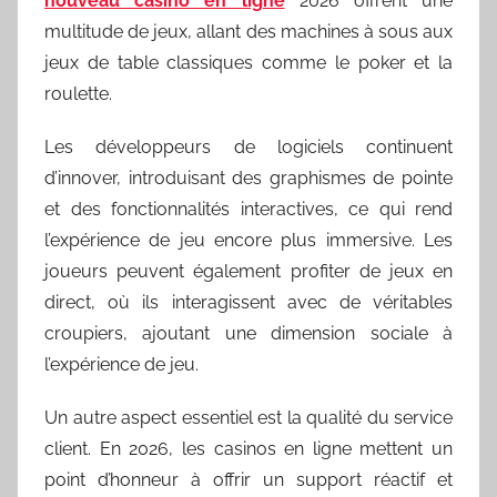
nouveau casino en ligne
2026 offrent une
multitude de jeux, allant des machines à sous aux
jeux de table classiques comme le poker et la
roulette.
Les développeurs de logiciels continuent
d’innover, introduisant des graphismes de pointe
et des fonctionnalités interactives, ce qui rend
l’expérience de jeu encore plus immersive. Les
joueurs peuvent également profiter de jeux en
direct, où ils interagissent avec de véritables
croupiers, ajoutant une dimension sociale à
l’expérience de jeu.
Un autre aspect essentiel est la qualité du service
client. En 2026, les casinos en ligne mettent un
point d’honneur à offrir un support réactif et