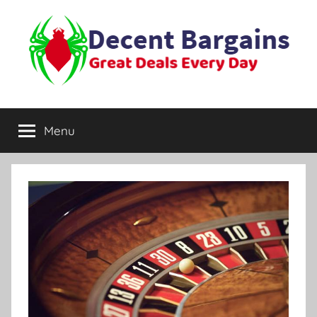
Skip
to
content
Decent
Great
Deals
Menu
Bargains
Every
Day