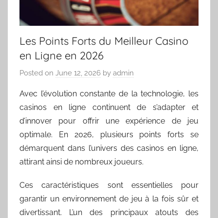
Les Points Forts du Meilleur Casino
en Ligne en 2026
Posted on
June 12, 2026
by
admin
Avec l’évolution constante de la technologie, les
casinos en ligne continuent de s’adapter et
d’innover pour offrir une expérience de jeu
optimale. En 2026, plusieurs points forts se
démarquent dans l’univers des casinos en ligne,
attirant ainsi de nombreux joueurs.
Ces caractéristiques sont essentielles pour
garantir un environnement de jeu à la fois sûr et
divertissant. L’un des principaux atouts des