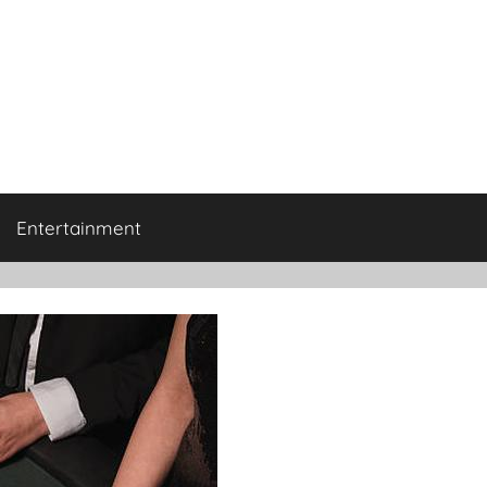
Entertainment