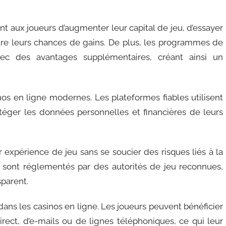
t aux joueurs d’augmenter leur capital de jeu, d’essayer
ître leurs chances de gains. De plus, les programmes de
vec des avantages supplémentaires, créant ainsi un
nos en ligne modernes. Les plateformes fiables utilisent
éger les données personnelles et financières de leurs
 expérience de jeu sans se soucier des risques liés à la
e sont réglementés par des autorités de jeu reconnues,
sparent.
 dans les casinos en ligne. Les joueurs peuvent bénéficier
irect, d’e-mails ou de lignes téléphoniques, ce qui leur