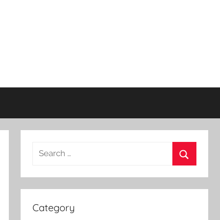
Search
for:
Search
Category