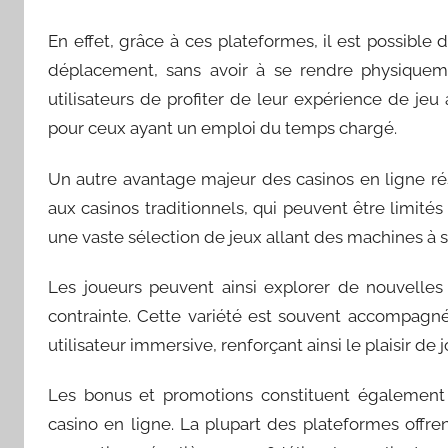
En effet, grâce à ces plateformes, il est possibl
déplacement, sans avoir à se rendre physiquem
utilisateurs de profiter de leur expérience de je
pour ceux ayant un emploi du temps chargé.
Un autre avantage majeur des casinos en ligne ré
aux casinos traditionnels, qui peuvent être limités
une vaste sélection de jeux allant des machines à so
Les joueurs peuvent ainsi explorer de nouvelles
contrainte. Cette variété est souvent accompagn
utilisateur immersive, renforçant ainsi le plaisir de j
Les bonus et promotions constituent également 
casino en ligne. La plupart des plateformes offr