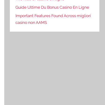
Guide Ultime Du Bonus Casino En Ligne
Important Features Found Across migliori
casino non AAMS