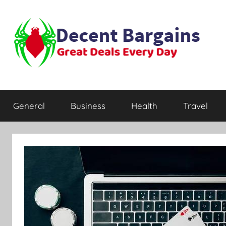
Skip
to
content
Decent
Great
Deals
General
Business
Health
Travel
Every
Bargains
Day