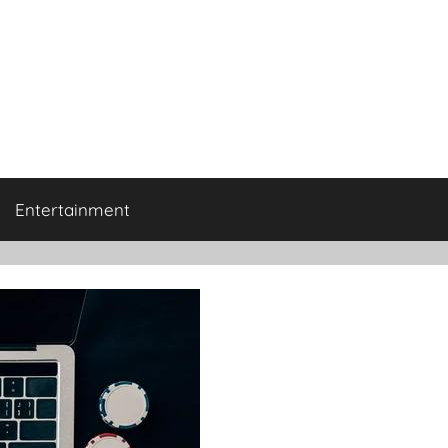
Entertainment