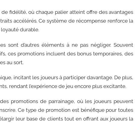
e fidélité, où chaque palier atteint offre des avantages
etraits accélérés. Ce système de récompense renforce la
e loyauté durable.
ales sont d’autres éléments à ne pas négliger. Souvent
ifs, ces promotions incluent des bonus temporaires, des
es au sort.
ue, incitant les joueurs à participer davantage. De plus,
nts, rendant l’expérience de jeu encore plus excitante.
 des promotions de parrainage, où les joueurs peuvent
nscrire. Ce type de promotion est bénéfique pour toutes
élargir leur base de clients tout en offrant aux joueurs la