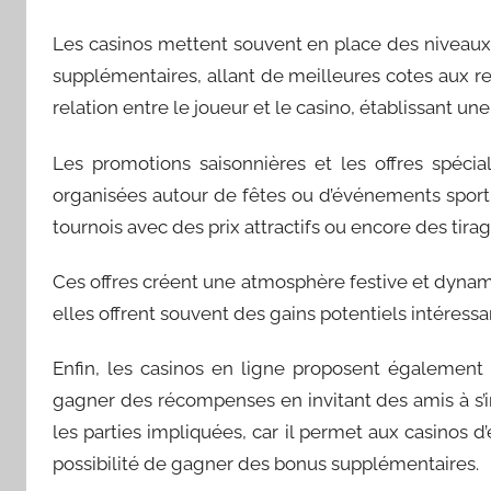
Les casinos mettent souvent en place des niveaux d
supplémentaires, allant de meilleures cotes aux r
relation entre le joueur et le casino, établissant un
Les promotions saisonnières et les offres spéci
organisées autour de fêtes ou d’événements sport
tournois avec des prix attractifs ou encore des tirag
Ces offres créent une atmosphère festive et dynamiq
elles offrent souvent des gains potentiels intéressa
Enfin, les casinos en ligne proposent également
gagner des récompenses en invitant des amis à s’i
les parties impliquées, car il permet aux casinos d’
possibilité de gagner des bonus supplémentaires.