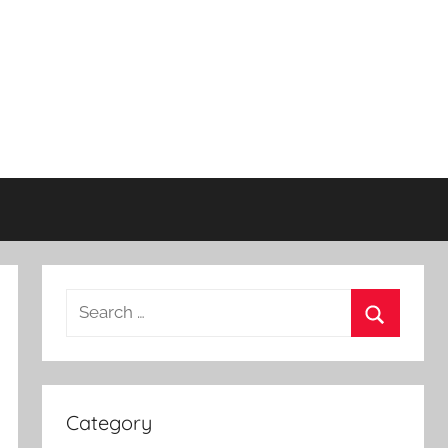
Search
for:
Search
Category