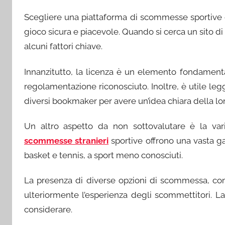
Scegliere una piattaforma di scommesse sportive d
gioco sicura e piacevole. Quando si cerca un sito d
alcuni fattori chiave.
Innanzitutto, la licenza è un elemento fondament
regolamentazione riconosciuto. Inoltre, è utile legg
diversi bookmaker per avere un’idea chiara della lo
Un altro aspetto da non sottovalutare è la varie
scommesse stranieri
sportive offrono una vasta ga
basket e tennis, a sport meno conosciuti.
La presenza di diverse opzioni di scommessa, c
ulteriormente l’esperienza degli scommettitori. L
considerare.