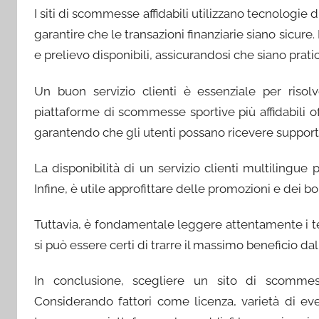
I siti di scommesse affidabili utilizzano tecnologie d
garantire che le transazioni finanziarie siano sicur
e prelievo disponibili, assicurandosi che siano prati
Un buon servizio clienti è essenziale per riso
piattaforme di scommesse sportive più affidabili of
garantendo che gli utenti possano ricevere suppor
La disponibilità di un servizio clienti multilingue
Infine, è utile approfittare delle promozioni e dei b
Tuttavia, è fondamentale leggere attentamente i ter
si può essere certi di trarre il massimo beneficio da
In conclusione, scegliere un sito di scommesse
Considerando fattori come licenza, varietà di even