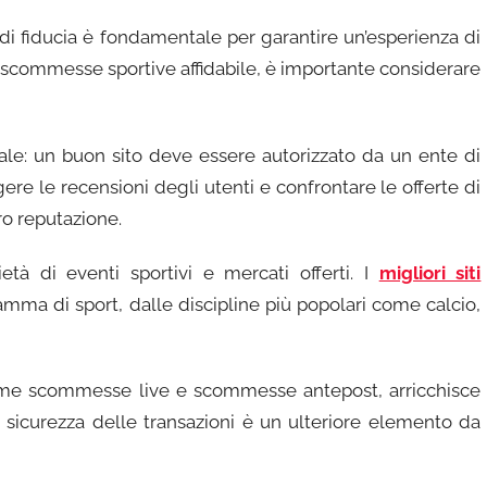
i fiducia è fondamentale per garantire un’esperienza di
i scommesse sportive affidabile, è importante considerare
ale: un buon sito deve essere autorizzato da un ente di
ere le recensioni degli utenti e confrontare le offerte di
ro reputazione.
tà di eventi sportivi e mercati offerti. I
migliori siti
mma di sport, dalle discipline più popolari come calcio,
ome scommesse live e scommesse antepost, arricchisce
a sicurezza delle transazioni è un ulteriore elemento da