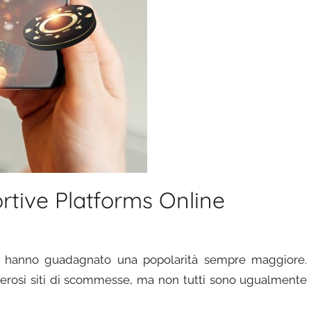
rtive Platforms Online
ne hanno guadagnato una popolarità sempre maggiore.
rosi siti di scommesse, ma non tutti sono ugualmente